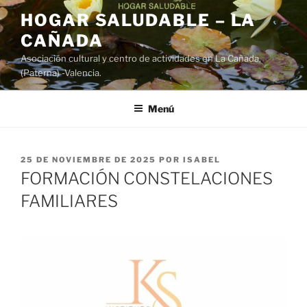
Saltar
HOGAR SALUDABLE – LA
al
CAÑADA
contenido
Asociación cultural y centro de actividades en La Cañada,
(Paterna) -Valencia.
Menú
PUBLICADO
25 DE NOVIEMBRE DE 2025
POR
ISABEL
EL
FORMACIÓN CONSTELACIONES
FAMILIARES