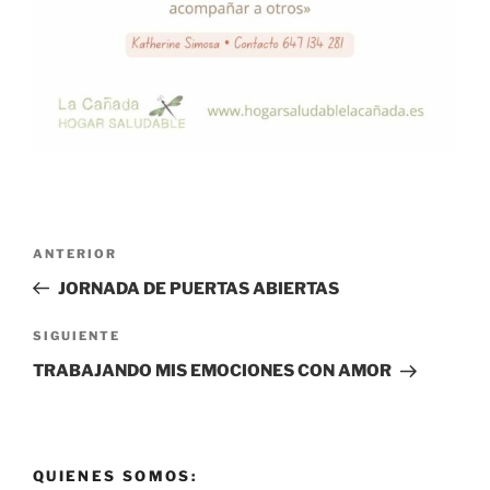
Navegación
Entrada
ANTERIOR
de
anterior:
JORNADA DE PUERTAS ABIERTAS
entradas
Siguiente
SIGUIENTE
entrada
TRABAJANDO MIS EMOCIONES CON AMOR
QUIENES SOMOS: