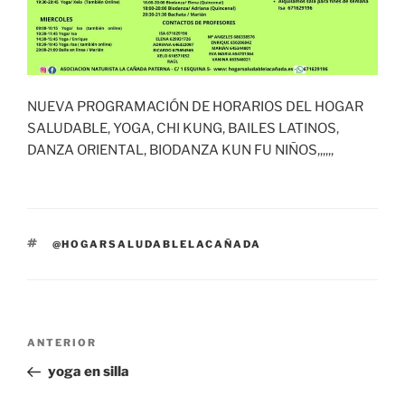
NUEVA PROGRAMACIÓN DE HORARIOS DEL HOGAR
SALUDABLE, YOGA, CHI KUNG, BAILES LATINOS,
DANZA ORIENTAL, BIODANZA KUN FU NIÑOS,,,,,,
ETIQUETAS
@HOGARSALUDABLELACAÑADA
Navegación
Entrada
ANTERIOR
de
anterior:
yoga en silla
entradas