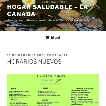
Saltar
HOGAR SALUDABLE – LA
al
CAÑADA
contenido
Asociación cultural y centro de actividades en La Cañada,
(Paterna) -Valencia.
Menú
PUBLICADO
17 DE MARZO DE 2025
POR
ISABEL
EL
HORARIOS NUEVOS