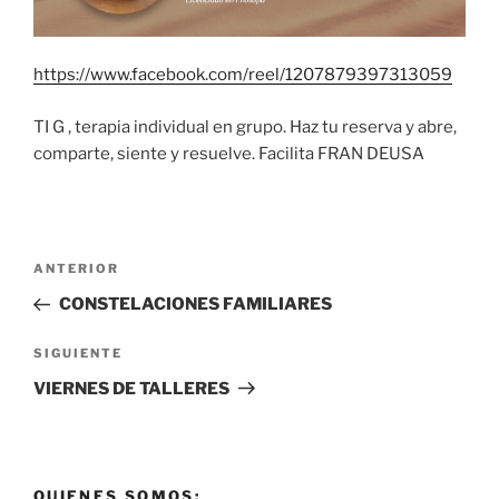
https://www.facebook.com/reel/1207879397313059
TI G , terapia individual en grupo. Haz tu reserva y abre,
comparte, siente y resuelve. Facilita FRAN DEUSA
Navegación
Entrada
ANTERIOR
de
anterior:
CONSTELACIONES FAMILIARES
entradas
Siguiente
SIGUIENTE
entrada
VIERNES DE TALLERES
QUIENES SOMOS: