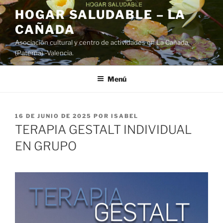
Saltar
HOGAR SALUDABLE – LA
al
CAÑADA
contenido
Asociación cultural y centro de actividades en La Cañada,
(Paterna) -Valencia.
Menú
PUBLICADO
16 DE JUNIO DE 2025
POR
ISABEL
EL
TERAPIA GESTALT INDIVIDUAL
EN GRUPO