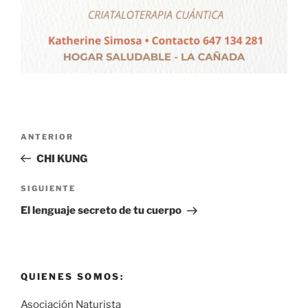
Navegación
Entrada
ANTERIOR
de
anterior:
CHI KUNG
entradas
Siguiente
SIGUIENTE
entrada
El lenguaje secreto de tu cuerpo
QUIENES SOMOS:
Asociación Naturista