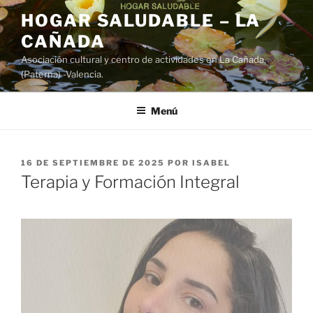
Saltar
HOGAR SALUDABLE – LA
al
CAÑADA
contenido
Asociación cultural y centro de actividades en La Cañada,
(Paterna) -Valencia.
Menú
PUBLICADO
16 DE SEPTIEMBRE DE 2025
POR
ISABEL
EL
Terapia y Formación Integral