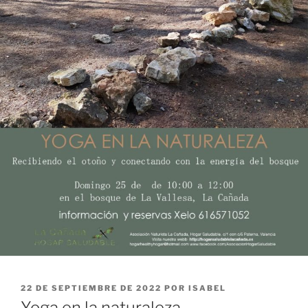
PUBLICADO
22 DE SEPTIEMBRE DE 2022
POR
ISABEL
EL
Yoga en la naturaleza