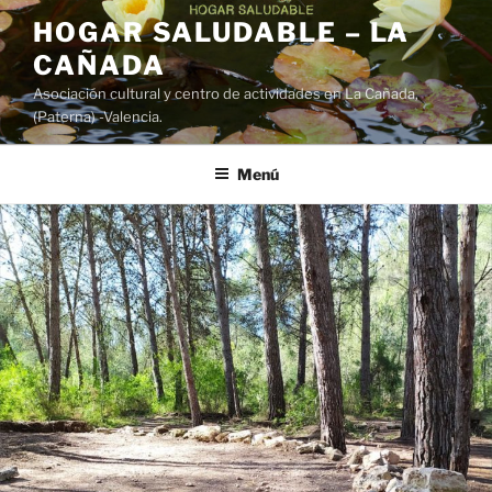
Saltar
HOGAR SALUDABLE – LA
al
CAÑADA
contenido
Asociación cultural y centro de actividades en La Cañada,
(Paterna) -Valencia.
Menú